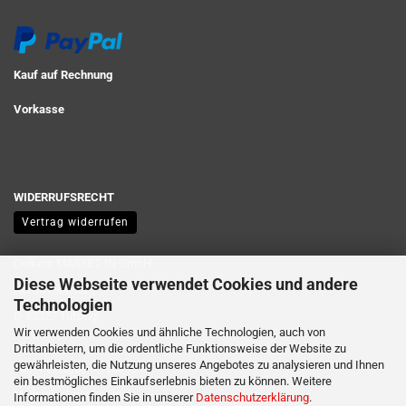
Kauf auf Rechnung
Vorkasse
WIDERRUFSRECHT
Vertrag widerrufen
Oelkers MARKET IN GmbH
Diese Webseite verwendet Cookies und andere
Nordwinkel 3a
Technologien
D-82327 Tutzing
Wir verwenden Cookies und ähnliche Technologien, auch von
Drittanbietern, um die ordentliche Funktionsweise der Website zu
gewährleisten, die Nutzung unseres Angebotes zu analysieren und Ihnen
Tel:
+49 (0)81 57 90398-0
ein bestmögliches Einkaufserlebnis bieten zu können. Weitere
Mail:
info@market-in.de
Informationen finden Sie in unserer
Datenschutzerklärung
.