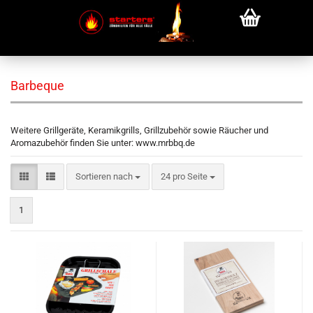
Barbeque
Weitere Grillgeräte, Keramikgrills, Grillzubehör sowie Räucher und
Aromazubehör finden Sie unter: www.mrbbq.de
Sortieren nach
pro Seite
Sortieren nach
24 pro Seite
1