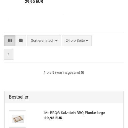
29,95 EUR
Sortieren nach
pro Seite
Sortieren nach
24 pro Seite
1
1
bis
5
(von insgesamt
5
)
Bestseller
Mr. BBQ® Salzstein BBQ-Planke large
29,95 EUR