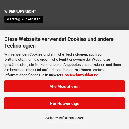
WIDERRUFSRECHT
Vertrag widerrufen
Oelkers MARKET IN GmbH
Diese Webseite verwendet Cookies und andere
Nordwinkel 3a
Technologien
D-82327 Tutzing
Wir verwenden Cookies und ähnliche Technologien, auch von
Drittanbietern, um die ordentliche Funktionsweise der Website zu
gewährleisten, die Nutzung unseres Angebotes zu analysieren und Ihnen
Tel:
+49 (0)81 57 90398-0
ein bestmögliches Einkaufserlebnis bieten zu können. Weitere
Mail:
info@market-in.de
Informationen finden Sie in unserer
Datenschutzerklärung
.
Alle Akzeptieren
Nur Notwendige
Weitere Informationen
Internetshop
by Gambio.de © 2026